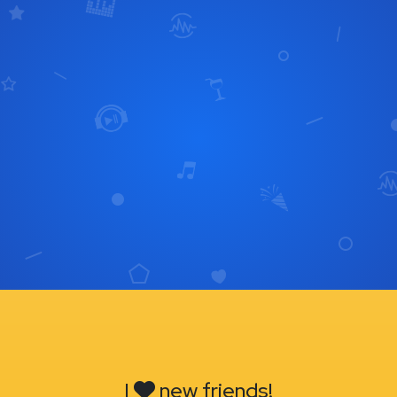
I
new friends!