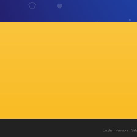
English Version
Sal