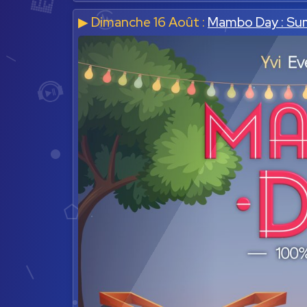
▶︎ Dimanche 16 Août :
Mambo Day : Su