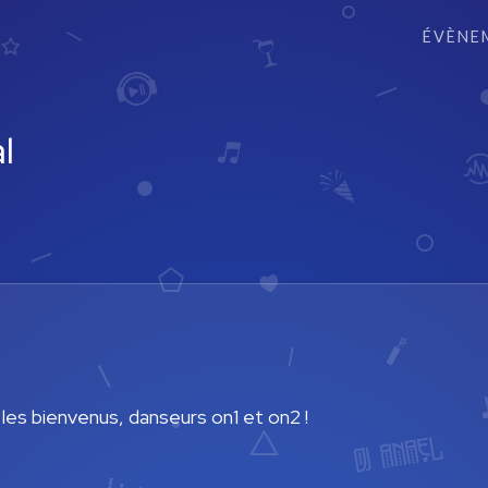
ÉVÈNE
l
es bienvenus, danseurs on1 et on2 !