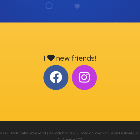
I
new friends!
sa 06
Porto Salsa Weekend | 2-6 octobre 2025
Magic Slovenian Salsa Festival | Du
DJ Anael - 2021