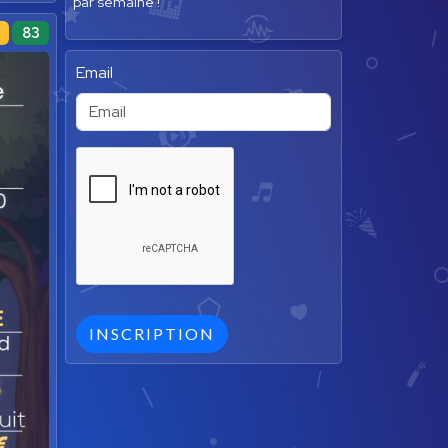
par semaine !
83
Email
INSCRIPTION