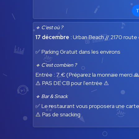
T
🔹 C'est où ?
17 décembre
: Urban Beach // 2170 route 
✅ Parking Gratuit dans les environs
🔹 C'est combien ?
Entrée : 7 € (Préparez la monnaie merci 
⚠️ PAS DE CB pour l'entrée ⚠️
🔹 Bar & Snack
✅ Le restaurant vous proposera une carte d
⚠️ Pas de snacking