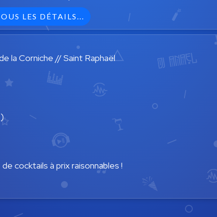
OUS LES DÉTAILS...
de la Corniche // Saint Raphaël
)
e cocktails à prix raisonnables !